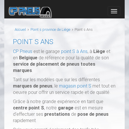
Accueil
Point s province de Liège
Point s Ans
POINT S ANS
CP Pneus
est le garage
point S à Ans
, à
Liège
et
en
Belgique
de référence pour la qualité de son
service de placement de pneus toutes
marques
.
Tant sur les modèles que sur les différentes
marques de pneus
, le
magasin point S
met tout en
oeuvre pour offrir un service rapide et de qualité.
Grâce à notre grande expérience en tant que
centre point S
, notre
garage
est en mesure
d'effectuer ses
prestations
de
pose de pneus
rapidement.