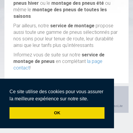
pneus hiver
ou le
montage des pneus été
ou
même le
montage des pneus de toutes les
saisons
.
Par ailleurs, notre
service de montage
propose
aussi toute une gamme de pneus sélectionnés par
nos soins pour leur tenue de route, leur durabilité
ainsi que leur tarifs plus qu'intéressants.
Informez vous de suite sur notre
service de
montage de pneus
en complétant
la page
contact
!
Ce site utilise des cookies pour vous assurer
Accueil
Présentation
Services
Nos marques
Contact
Devis en ligne
Déclaration de confidentialité
la meilleure expérience sur notre site.
Powered by cmsLite
OK