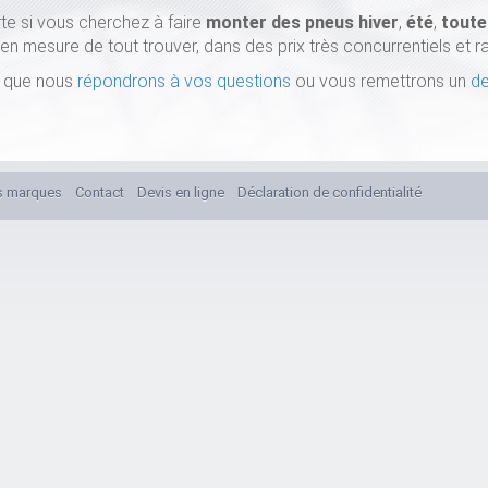
rte si vous cherchez à faire
monter des pneus
hiver
,
été
,
toute
n mesure de tout trouver, dans des prix très concurrentiels et r
ir que nous
répondrons à vos questions
ou vous remettrons un
de
s marques
Contact
Devis en ligne
Déclaration de confidentialité