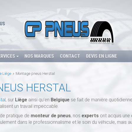
US
ERVICES
NOS MARQUES
CONTACT
DEVIS EN LIGNE
e Liège
Montage pneus Herstal
NEUS HERSTAL
tal
, sur
Liège
ainsi qu'en
Belgique
se fait de manière quotidien
alisent un travail impeccable.
de pratique de
monteur de pneus
, nos
experts
ont acquis une e
lement dans le professionnalisme et le soin du véhicule, mais aus