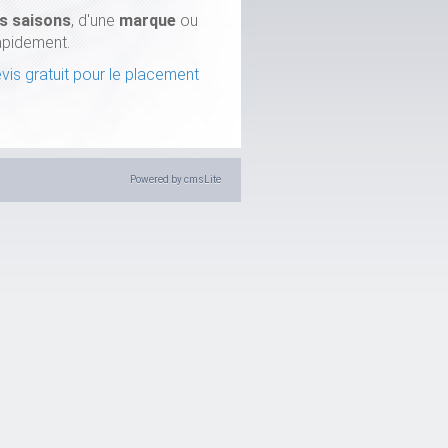
s saisons
, d'une
marque
ou
apidement.
vis gratuit pour le placement
Powered by cmsLite