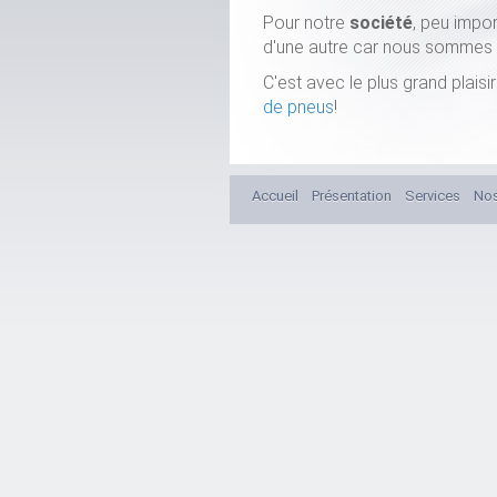
Pour notre
société
, peu impo
d'une autre car nous sommes e
C'est avec le plus grand plais
de pneus
!
Accueil
Présentation
Services
No