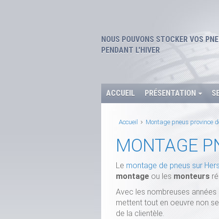
NOUS POUVONS STOCKER VOS PNE
PENDANT L'HIVER
ACCUEIL
PRÉSENTATION
S
Accueil
Montage pneus province d
MONTAGE P
Le
montage de pneus sur Hers
montage
ou les
monteurs
ré
Avec les nombreuses années 
mettent tout en oeuvre non seu
de la clientèle.