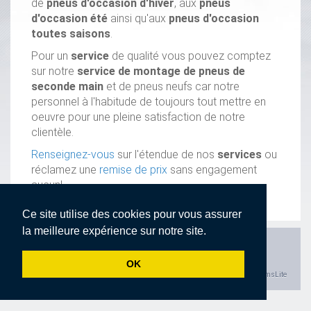
de
pneus d'occasion d'hiver
, aux
pneus
d'occasion été
ainsi qu'aux
pneus d'occasion
toutes saisons
.
Pour un
service
de qualité vous pouvez comptez
sur notre
service de montage de pneus de
seconde main
et de pneus neufs car notre
personnel à l'habitude de toujours tout mettre en
oeuvre pour une pleine satisfaction de notre
clientèle.
Renseignez-vous
sur l'étendue de nos
services
ou
réclamez une
remise de prix
sans engagement
aucun!
Ce site utilise des cookies pour vous assurer
la meilleure expérience sur notre site.
Accueil
Présentation
Services
Nos marques
Contact
Devis en ligne
Déclaration de confidentialité
OK
Powered by cmsLite