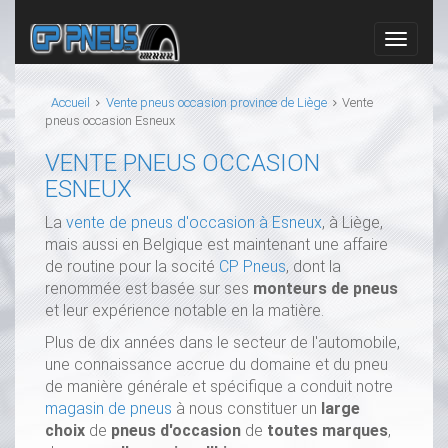
Accueil
Vente pneus occasion province de Liège
Vente
pneus occasion Esneux
VENTE PNEUS OCCASION
ESNEUX
La
vente de pneus d'occasion à Esneux
, à Liège,
mais aussi en Belgique est maintenant une affaire
de routine pour la socité
CP Pneus
, dont la
renommée est basée sur ses
monteurs de pneus
et leur expérience notable en la matière.
Plus de dix années dans le secteur de l'automobile,
une connaissance accrue du domaine et du pneu
de manière générale et spécifique a conduit notre
magasin de pneus
à nous constituer un
large
choix
de
pneus d'occasion
de
toutes marques
,