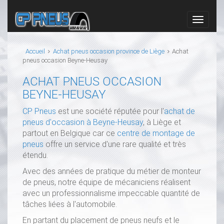
Accueil
Achat pneus occasion province de Liège
Achat
pneus occasion Beyne-Heusay
ACHAT PNEUS OCCASION
BEYNE-HEUSAY
CP Pneus
est une société réputée pour l'
achat de
pneus d'occasion à Beyne-Heusay
, à Liège et
partout en Belgique car ce
centre de montage de
pneus
offre un service d'une rare qualité et très
étendu.
Avec des années de pratique du métier de monteur
de pneus, notre équipe de mécaniciens réalisent
avec un professionnalisme impeccable quantité de
tâches liées à l'automobile.
En partant du placement de pneus neufs et le