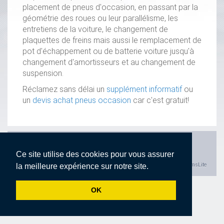
placement de pneus d'occasion, en passant par la
géométrie des roues ou leur parallélisme, les
entretiens de la voiture, le changement de
plaquettes de freins mais aussi le remplacement de
pot d'échappement ou de batterie voiture jusqu'à
changement d'amortisseurs et au changement de
suspension.
Réclamez sans délai un
supplément informatif
ou
un
devis achat pneus occasion
car c'est gratuit!
Accueil
Présentation
Services
Nos marques
Contact
Devis en ligne
Déclaration de confidentialité
Ce site utilise des cookies pour vous assurer
la meilleure expérience sur notre site.
Powered by cmsLite
OK