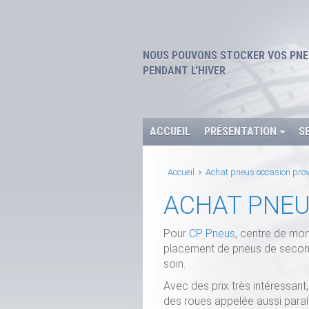
NOUS POUVONS STOCKER VOS PNE
PENDANT L'HIVER
ACCUEIL
PRÉSENTATION
S
Accueil
Achat pneus occasion prov
ACHAT PNEU
Pour
CP Pneus
, centre de mon
placement de pneus de seconde
soin.
Avec des prix très intéressant
des roues appelée aussi paral