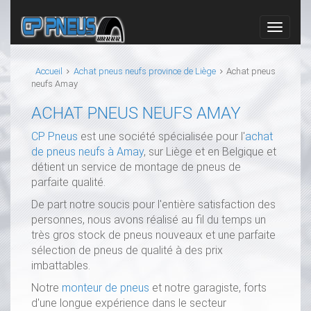
Accueil
Achat pneus neufs province de Liège
Achat pneus
neufs Amay
ACHAT PNEUS NEUFS AMAY
CP Pneus
est une société spécialisée pour l'
achat
de pneus neufs à Amay
, sur Liège et en Belgique et
détient un service de montage de pneus de
parfaite qualité.
De part notre soucis pour l'entière satisfaction des
personnes, nous avons réalisé au fil du temps un
très gros stock de pneus nouveaux et une parfaite
sélection de pneus de qualité à des prix
imbattables.
Notre
monteur de pneus
et notre garagiste, forts
d'une longue expérience dans le secteur